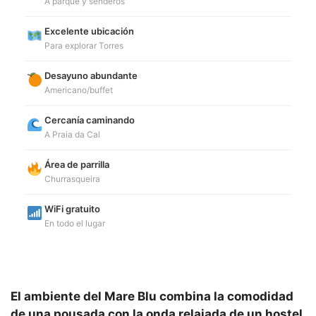
A parque y senderos
Excelente ubicación
Para explorar Torres
Desayuno abundante
Americano/buffet
Cercanía caminando
A Praia da Cal
Área de parrilla
Churrasqueira
WiFi gratuito
En todo el lugar
El ambiente del Mare Blu combina la comodidad
de una pousada con la onda relajada de un hostel,