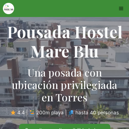
Saltar
Me
al
contenido
Pousada Hostel
Mare Blu
Una posada con
ubicación privilegiada
en Torres
4.4 |
200m playa |
hasta 40 personas